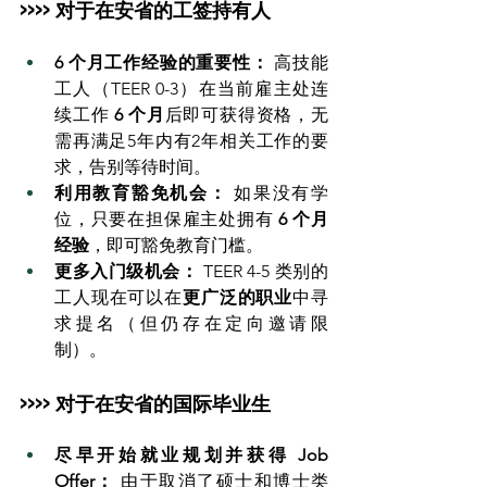
>>>> 对于在安省的工签持有人
6 个月工作经验的重要性：
 高技能
工人（TEER 0-3）在当前雇主处连
续工作 
6 个月
后即可获得资格，无
需再满足5年内有2年相关工作的要
求，告别等待时间。
利用教育豁免机会：
 如果没有学
位，只要在担保雇主处拥有 
6 个月
经验
，即可豁免教育门槛。
更多入门级机会：
 TEER 4-5 类别的
工人现在可以在
更广泛的职业
中寻
求提名（但仍存在定向邀请限
制）。
>>>> 对于在安省的国际毕业生
尽早开始就业规划并获得 Job 
Offer：
 由于取消了硕士和博士类