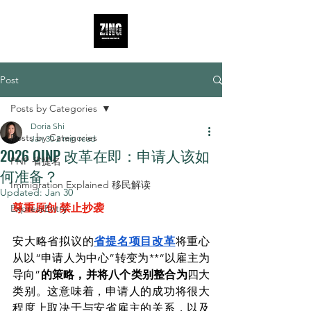
Post
Posts by Categories
Doria Shi
Posts by Categories
Jan 30
2 min read
2026 OINP 改革在即：申请人该如
PNP 省提名
何准备？
Immigration Explained 移民解读
Updated:
Jan 30
尊重原创 禁止抄袭
ExpressEntry
安大略省拟议的
省提名项目改革
将重心
从以“申请人为中心”转变为**“以雇主为
导向”
的策略，并将八个类别整合为
四大
类别。这意味着，申请人的成功将很大
程度上取决于与安省雇主的关系，以及