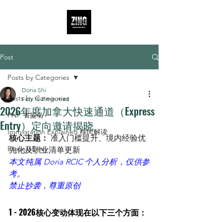
Post
Posts by Categories
Doria Shi
Posts by Categories
Feb 18
2 min read
2026年度加拿大快速通道（Express
PNP 省提名
Entry）定向邀请揭晓
Immigration Explained 移民解读
核心主题：
 准入门槛提升、境内经验优
ExpressEntry
先化及职业清单更新
本文纯属 Doria RCIC 个人分析，仅供参
考。
禁止抄袭，尊重原创
1 - 2026核心变动体现在以下三个方面：