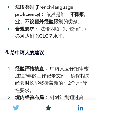
法语类别 (French-language 
proficiency)：
 依然是唯一
不限职
业、不设额外经验限制
的类别。
合规要求：
 法语四项（听说读写）
必须达到 
NCLC 7
 水平。
4. 给申请人的建议 
经验严格核查：
 申请人应仔细审核
过往3年的工作记录文件，确保相关
经验时长能够覆盖新的“12个月”硬
性要求。
境内经验布局：
 针对计划通过高
管，研究院或医生类别申请的海外
人士，理解特定的加拿大工签类
型，可以使其通过境内工作累计实
现开放移民可能性。
职业路径对标：
 鉴于职业类别清单