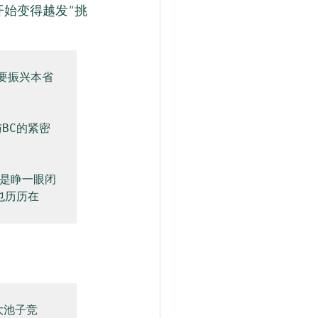
开始变得越发“挑
必须要振兴本省
BC的紧密
省是睁一眼闭
也历历在
大池子竞