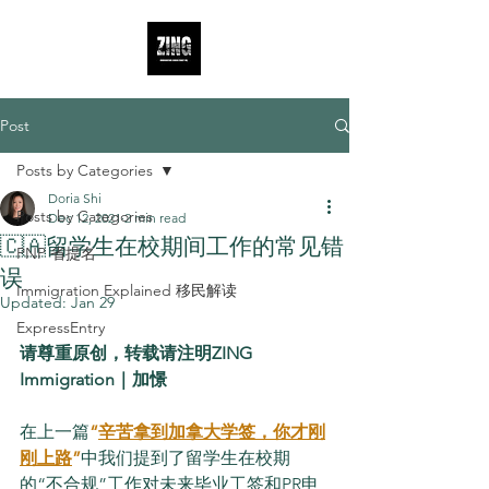
Post
Posts by Categories
Doria Shi
Posts by Categories
Dec 12, 2021
2 min read
🇨🇦留学生在校期间工作的常见错
PNP 省提名
误
Immigration Explained 移民解读
Updated:
Jan 29
ExpressEntry
请尊重原创，转载请注明ZING 
Immigration｜加憬
在上一篇
“
辛苦拿到加拿大学签，你才刚
刚上路
”
中我们提到了留学生在校期
的“不合规”工作对未来毕业工签和PR申