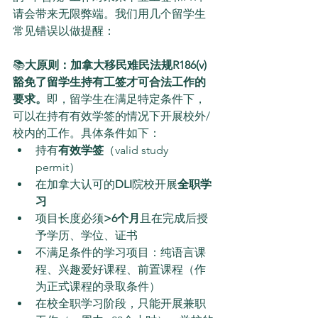
请会带来无限弊端。我们用几个留学生
常见错误以做提醒：
📚
大原则：加拿大移民难民法规R186(v)
豁免了留学生持有工签才可合法工作的
要求。
即，留学生在满足特定条件下，
可以在持有有效学签的情况下开展校外/
校内的工作。具体条件如下：
持有
有效学签
（valid study 
permit）
在加拿大认可的
DLI
院校开展
全职学
习
项目长度必须
>6个月
且在完成后授
予学历、学位、证书
不满足条件的学习项目：纯语言课
程、兴趣爱好课程、前置课程（作
为正式课程的录取条件）
在校全职学习阶段，只能开展兼职